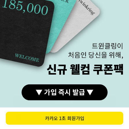
금 중량
< 14K / 18K >
환급 안내
귀금속 상품은 수작업으로 제작됩니다. 의도와 다르게 중
량 오차가 생길 수 있습니다.
( ±10% 내외의 오차 발생할 수 있습니다.)
표기된 모든 중량은 스톤이 포함된 중량입니다.
귀금속 제작 특성상 중량은 미세하게 변동될 수 있습니다.
정확한 정보 제공을 위해 정기적인 실측을 거쳐 기준 중량
을 업데이트합니다.
이에 따라 고지 중량이 상이할 수 있으나, 모든 중량 기준
과 혜택은 '주문 당시'의 안내 사항을 원칙으로 적용합니
다. 최상의 품질과 투명한 정보를 위해 노력하겠습니다.
기준 중량보다 높아도 추가 금액은 없습니다. 오차 범위보
다 낮게 제작되면? 부족한 중량만큼 현금 환급해 드립니
다.
현금 환급 보상 외 무리한 요구는 정중히 사양합니다.
구매하기
< 환급 계산법 >
표준 중량 x 0.9 - 실 중량 = 환급 중량
환급 중량 x 시세 ÷ 3.75 = 환급 금액
카카오
1초 회원가입
< 10K >
표준 고시 중량은 14K 기준의 중량입니다. 10K 제작 시에
카톡상담
카테고리
홈
장바구니
MY
중량 표본이 적어서 예상하기 어렵습니다.