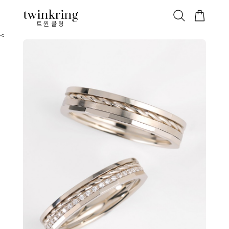
ALL
베스트
안쪽막음
가격대별
웨딩/다이아
가드링/반지
트윈클링
<