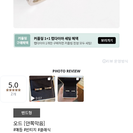
오드 [안쪽막음]
#매듭 #빈티지 #클래식