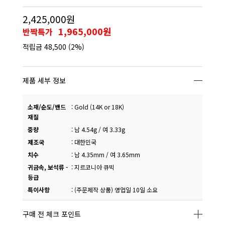
2,425,000원
1,965,000원
반짝특가
적립금
48,500
(2%)
제품 세부 정보
소재/순도/밴드
:
Gold (14K or 18K)
재질
중량
:
남 4.54g / 여 3.33g
제조국
:
대한민국
치수
:
남 4.35mm / 여 3.65mm
귀금속, 보석류 -
:
지르코니아 큐빅
등급
특이사항
:
(주문제작 상품) 영업일 10일 소요
구매 전 체크 포인트