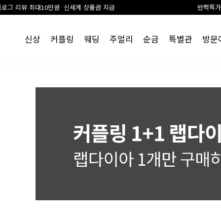
원 신세계 상품권 지급
반짝특가 진행중
신상
커플링
웨딩
주얼리
순금
특별관
방문