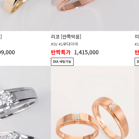
]
리코 [안쪽막음]
미
#SV #1부다이아
#
99,000
1,415,000
반짝특가