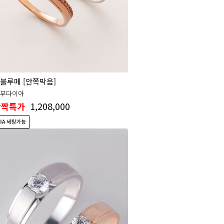
블루메 [안쪽막음]
2부다이아
1,208,000
반짝특가