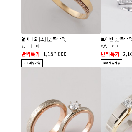
알비레오 [소] [안쪽막음]
브이빈 [안쪽막음
#1부다이아
#3부다이아
1,157,000
2,1
반짝특가
반짝특가