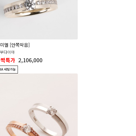
미엘 [안쪽막음]
3부다이아
2,106,000
반짝특가