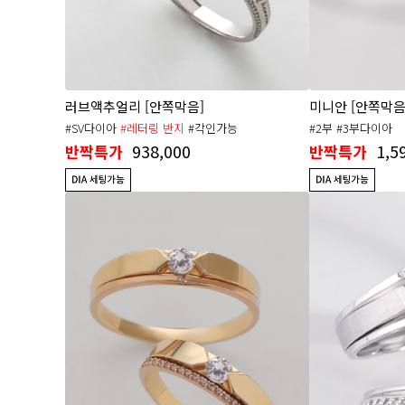
러브액추얼리 [안쪽막음]
미니안 [안쪽막음
#SV다이아
#레터링 반지
#각인가능
#2부 #3부다이아
938,000
1,5
반짝특가
반짝특가