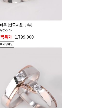
타우 [안쪽막음] [3부]
3부다이아
1,799,000
반짝특가