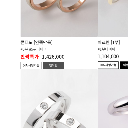
콘티노 [안쪽막음]
아르웬 [1부]
#3부 #5부다이아
#1부다이아
1,426,000
1,104,000
반짝특가