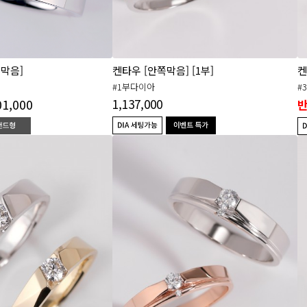
쪽막음]
켄타우 [안쪽막음] [1부]
켄
#1부다이아
#
01,000
1,137,000