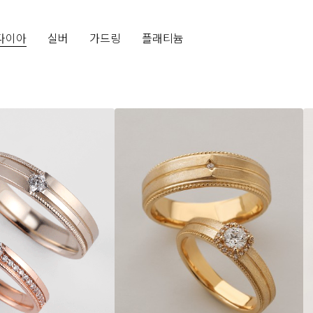
다이아
실버
가드링
플래티늄