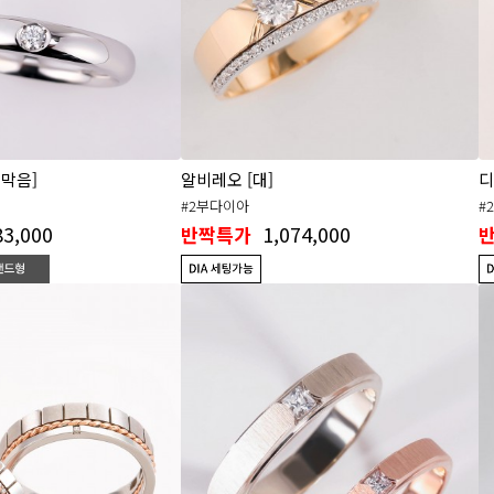
쪽막음]
알비레오 [대]
디
#2부다이아
#
83,000
1,074,000
반짝특가