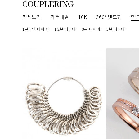
COUPLERING
전체보기
가격대별
10K
360º 밴드형
랩 
1부미만 다이아
1.2부 다이아
3부 다이아
5부 다이아