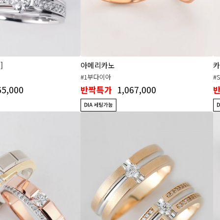
]
아메리카노
카
#1부다이아
#
65,000
1,067,000
반짝특가