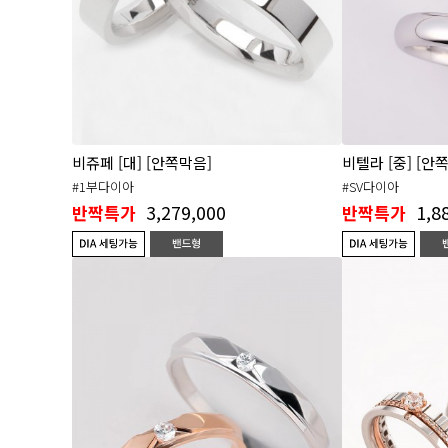
비쥬페 [대] [안쪽막음]
비텔라 [중] [안
#1부다이아
#SV다이아
3,279,000
1,8
반짝특가
반짝특가