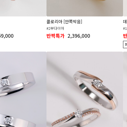
콜로리아 [안쪽막음]
데
#2부다이아
#
59,000
2,396,000
반짝특가