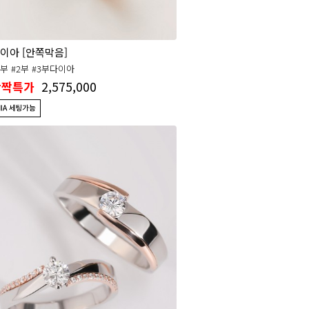
이아 [안쪽막음]
1부 #2부 #3부다이아
2,575,000
반짝특가