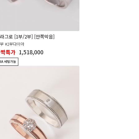
라그로 [1부/2부] [안쪽막음]
1부 #2부다이아
1,518,000
반짝특가