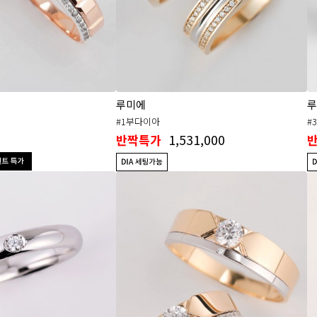
루미에
루
#1부다이아
#
1,531,000
반짝특가