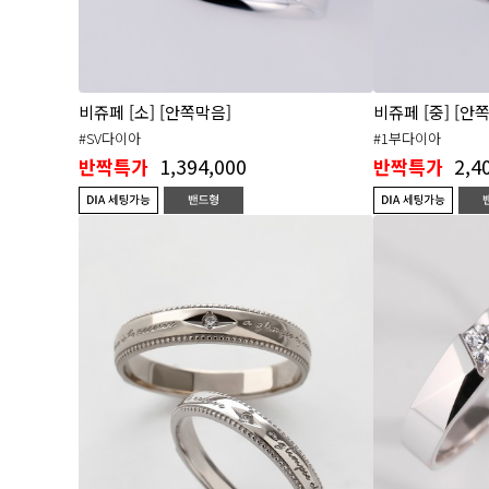
비쥬페 [소] [안쪽막음]
비쥬페 [중] [안
#SV다이아
#1부다이아
1,394,000
2,4
반짝특가
반짝특가