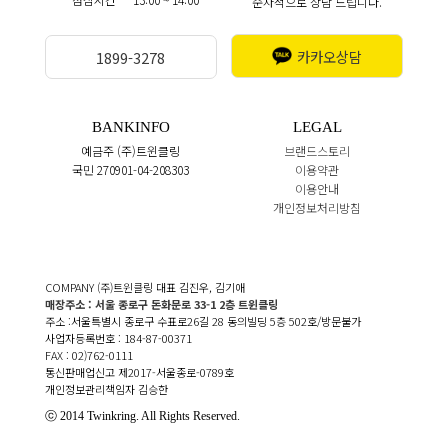
순차적으로 상담 드립니다.
카카오상담
1899-3278
BANKINFO
LEGAL
예금주 (주)트윈클링
브랜드스토리
국민 270901-04-208303
이용약관
이용안내
개인정보처리방침
COMPANY (주)트윈클링 대표 김진우, 김기애
매장주소 : 서울 종로구 돈화문로 33-1 2층 트윈클링
주소 :서울특별시 종로구 수표로26길 28 동의빌딩 5층 502호/방문불가
사업자등록번호 : 184-87-00371
FAX : 02)762-0111
통신판매업신고 제2017-서울종로-0789호
개인정보관리책임자 김승한
ⓒ 2014 Twinkring. All Rights Reserved.