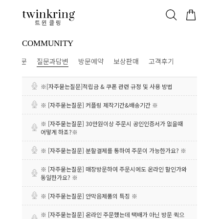
ALL
베스트
안쪽막음
가격대별
웨딩/다이아
가드링/반지
트윈클링
COMMUNITY
주묻는질문
질문과답변
방문예약
보상판매
고객후기
※[자주묻는질문]적립금 & 쿠폰 관련 규정 및 사용 방법
※ [자주묻는질문] 커플링 제작기간&배송기간 ※
※ [자주묻는질문] 30만원이상 주문시 공인인증서가 없을때
어떻게 하죠?※
※ [자주묻는질문] 분할결제를 통하여 주문이 가능한가요? ※
※ [자주묻는질문] 매장방문하여 주문시에도 온라인 할인가와
동일한가요? ※
※ [자주묻는질문] 안막음제품의 특징 ※
※ [자주묻는질문] 온라인 주문했는데 택배가 아닌 방문 퀵으