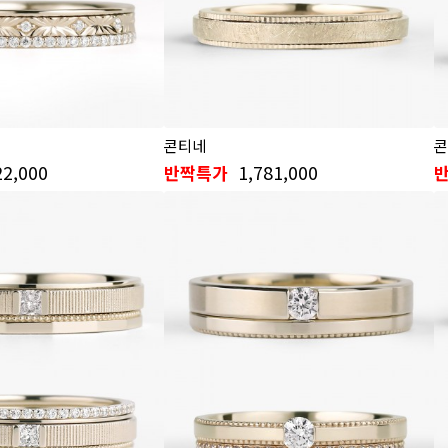
콘티네
콘
22,000
1,781,000
반짝특가