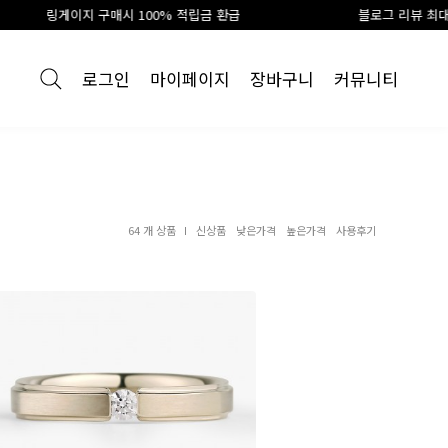
 구매시 100% 적립금 환급
블로그 리뷰 최대10만원 신세계
로그인
마이페이지
장바구니
커뮤니티
64 개 상품
신상품
낮은가격
높은가격
사용후기