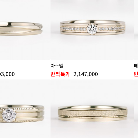
아스텔
페
03,000
2,147,000
반짝특가