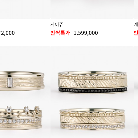
시아쥬
캐
72,000
1,599,000
반짝특가