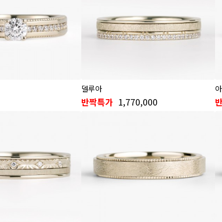
델루아
아
1,770,000
반짝특가