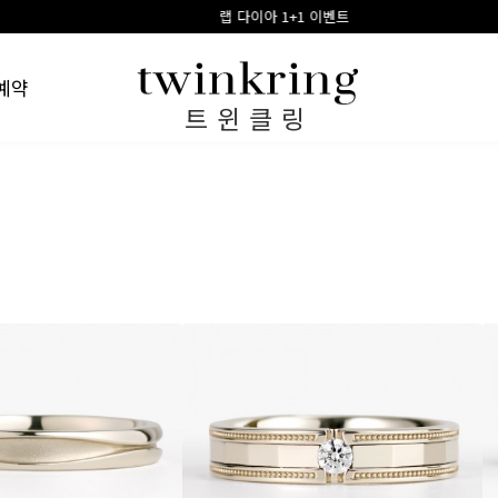
랩 다이아 1+1 이벤트
링게이지
예약
트윈클링