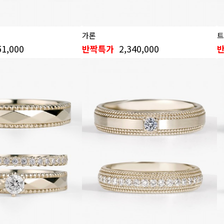
가론
트
51,000
2,340,000
반짝특가