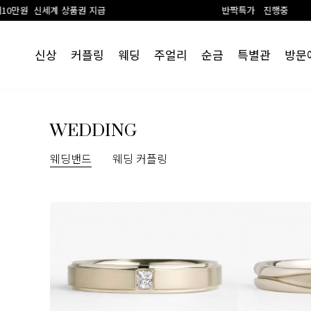
 상품권 지급
반짝특가 진행중
신상
커플링
웨딩
주얼리
순금
특별관
방문
WEDDING
웨딩밴드
웨딩 커플링