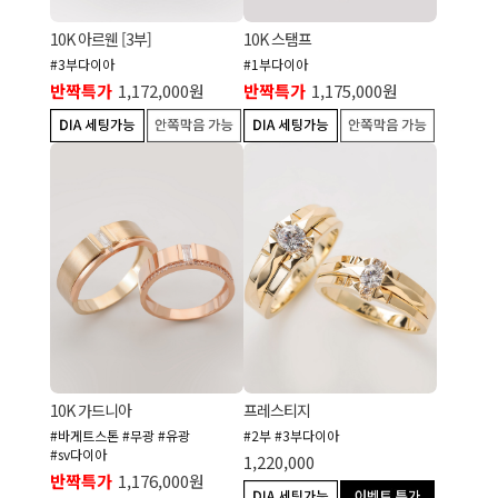
10K 아르웬 [3부]
10K 스탬프
#3부다이아
#1부다이아
반짝특가
1,172,000원
반짝특가
1,175,000원
10K 가드니아
프레스티지
#바게트스톤 #무광 #유광
#2부 #3부다이아
#sv다이아
1,220,000
반짝특가
1,176,000원