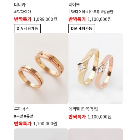
다니카
리에또
#SV다이아
#SV다이아 #유-무광 #깔끔한
반짝특가
1,099,000원
반짝특가
1,100,000원
메리벨 [안쪽막음]
루미너스
반짝특가
1,100,000원
#무광 #유광
반짝특가
1,100,000원