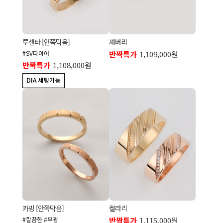
루센타 [안쪽막음]
셰버리
#SV다이아
반짝특가
1,109,000원
반짝특가
1,108,000원
카빙 [안쪽막음]
켈라리
#깔끔한 #무광
반짝특가
1,115,000원