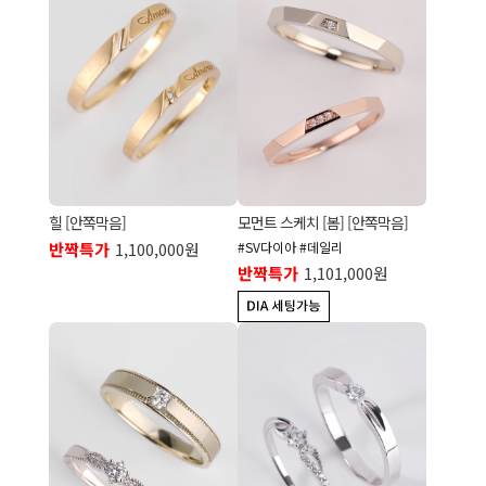
힐 [안쪽막음]
모먼트 스케치 [봄] [안쪽막음]
반짝특가
1,100,000원
#SV다이아 #데일리
반짝특가
1,101,000원