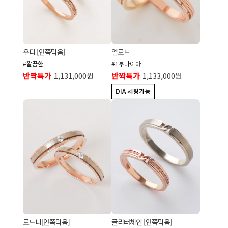
우디 [안쪽막음]
엘로드
#깔끔한
#1부다이아
반짝특가
1,131,000원
반짝특가
1,133,000원
로드니[안쪽막음]
글리터체인 [안쪽막음]