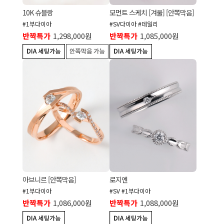
10K 슈블랑
모먼트 스케치 [겨울] [안쪽막음]
#1부다이아
#SV다이아 #데일리
반짝특가
1,298,000원
반짝특가
1,085,000원
아브니르 [안쪽막음]
로지엔
#1부다이아
#SV #1부다이아
반짝특가
1,086,000원
반짝특가
1,088,000원