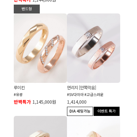
루이킨
연리지 [안쪽막음]
#유광
#SV다이아 #고급스러운
반짝특가
1,145,000원
1,414,000