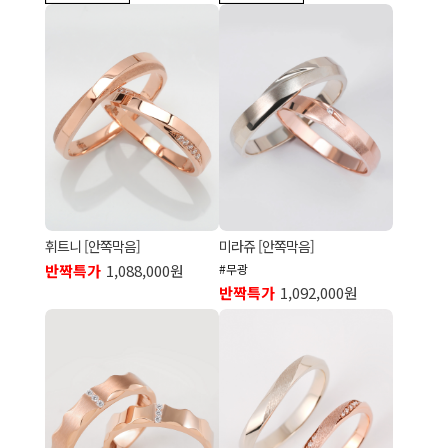
휘트니 [안쪽막음]
미라쥬 [안쪽막음]
반짝특가
1,088,000원
#무광
반짝특가
1,092,000원