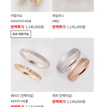
아델리오
레일라니
#SV다이아 #유광
#체인
반짝특가
1,140,000원
반짝특가
1,141,000원
에리즈 [안쪽막음]
하퍼 [안쪽막음]
#빈티지 #심플
반짝특가
1,144,000원
반짝특가
1,144,000원