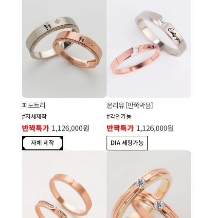
피노트리
온리유 [안쪽막음]
#자체제작
#각인가능
반짝특가
1,126,000원
반짝특가
1,126,000원