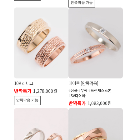
10K 라니크
메이르 [안쪽막음]
반짝특가
1,278,000원
#심플 #무광 #프린세스스톤
#SV다이아
반짝특가
1,083,000원