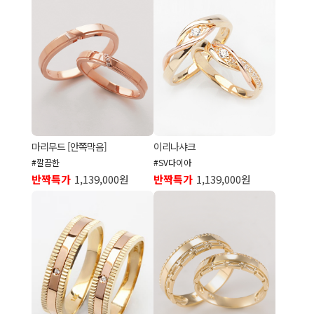
마리무드 [안쪽막음]
이리나샤크
#깔끔한
#SV다이아
반짝특가
1,139,000원
반짝특가
1,139,000원