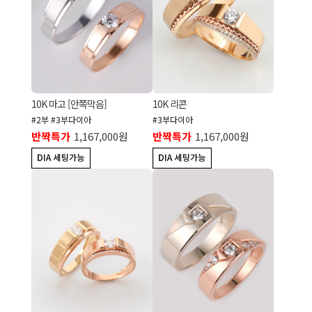
10K 마고 [안쪽막음]
10K 리콘
#2부 #3부다이아
#3부다이아
반짝특가
1,167,000원
반짝특가
1,167,000원