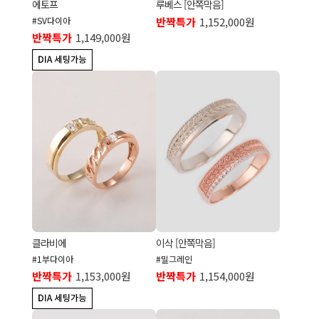
에토프
루베스 [안쪽막음]
#SV다이아
반짝특가
1,152,000원
반짝특가
1,149,000원
클라비에
이삭 [안쪽막음]
#1부다이아
#밀그레인
반짝특가
1,153,000원
반짝특가
1,154,000원