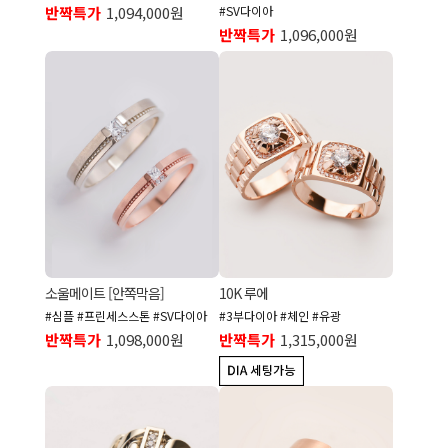
반짝특가
1,094,000원
#SV다이아
반짝특가
1,096,000원
소울메이트 [안쪽막음]
10K 루에
#심플 #프린세스스톤 #SV다이아
#3부다이아 #체인 #유광
반짝특가
1,098,000원
반짝특가
1,315,000원