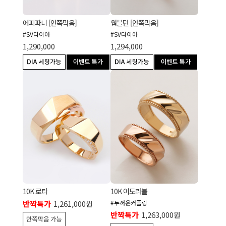
에피파니 [안쪽막음]
웜블던 [안쪽막음]
#SV다이아
#SV다이아
1,290,000
1,294,000
10K 로타
10K 어도라블
반짝특가
1,261,000원
#두꺼운커플링
반짝특가
1,263,000원