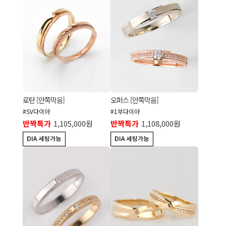
로탄 [안쪽막음]
오퍼스 [안쪽막음]
#SV다이아
#1부다이아
반짝특가
1,105,000원
반짝특가
1,108,000원