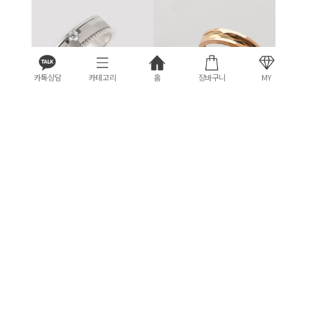
카톡상담
카테고리
홈
장바구니
MY
뉴그레인 [안쪽막음]
벨럭스
#SV다이아
반짝특가
1,157,000원
1,426,000