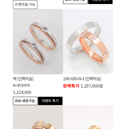
짝 [안쪽막음]
10K 라트리나 [안쪽막음]
#1부다이아
반짝특가
1,207,000원
1,224,000