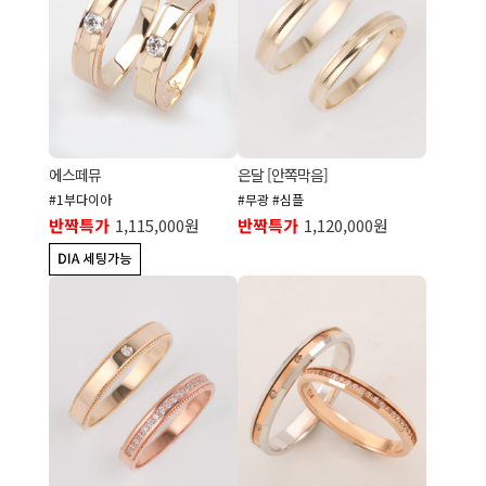
에스떼뮤
은달 [안쪽막음]
#1부다이아
#무광 #심플
반짝특가
1,115,000원
반짝특가
1,120,000원