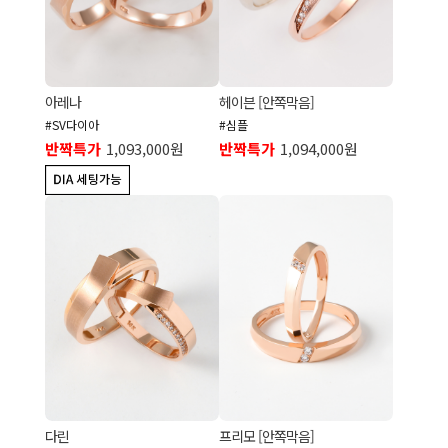
아레나
헤이븐 [안쪽막음]
#SV다이아
#심플
반짝특가
1,093,000원
반짝특가
1,094,000원
다린
프리모 [안쪽막음]