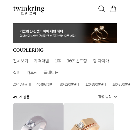
ALL
베스트
안쪽막음
가격대별
웨딩/다이아
가드링/반지
트윈클링
COUPLERING
전체보기
가격대별
10K
360º 밴드형
랩 다이아
실버
가드링
플래티늄
20-40만원대
40-80만원대
80-120만원대
120-180만원대
180-250만
491
개 상품