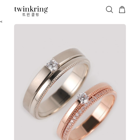
ALL
베스트
안쪽막음
가격대별
웨딩/다이아
가드링/반지
트윈클링
<