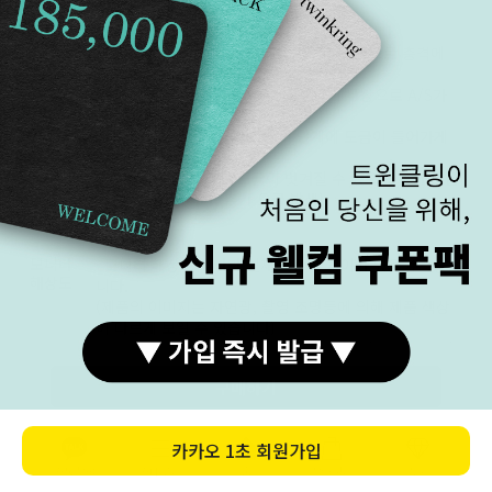
주의사항
금 상품의 특성상 무른 성질을 가지고 있습니다.
찌그러짐, 끊어짐 등 변형이 발생할 수 있으므로 충격에
유의하여 사용해 주세요.
이러한 변경은 기간과 횟수에 상관없이 무상으로 A/S가
가능합니다.(왕복 택배비 본인 부담)
*화이트 골드는 제작 후 마무리 단계에 도금이 들어가게
됩니다.
착용자의 관리에 따라 도금이 벗겨질 수 있으며 추가 도금
작업이 가능합니다.(추가 요금 발생)
모니터
· 모니터 해상도에 따라 실제 색상과 차이가 있을 수 있습
해상도
니다.
(제품의 이미지는 자연광, 촬영 조명등에 의해 제품 색상
이 다르게 보일 수 있습니다)
· 로즈 골드 색상의 경우 금속 배합 과정이 수작업으로 이
루어지기 때문에 미세한 톤의 차이가 있을 수 있습니다.
구매하기
· 주얼리의 특성상 세팅된 원석의 모양, 크기, 컬러가 다를
수 있습니다.
카카오
1초 회원가입
· 아래 8단계의 명암 구분이 명확하게 되어야 보다 정확한
밝기로 상품을 확인 하실 수 있습니다.
카톡상담
카테고리
홈
장바구니
MY