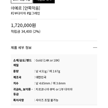
아에르 [안쪽막음]
#1부다이아 #밀그레인
1,720,000원
적립금
34,400
(2%)
제품 세부 정보
소재/순도/밴드
:
Gold (14K or 18K)
재질
중량
:
남 4.51g / 여 2.67g
제조국
:
대한민국
치수
:
남 4.65mm / 여 3.6mm
귀금속, 보석류 -
:
지르코니아 큐빅 or 1부 다이아
등급
특이사항
:
사이즈 조절 불가능