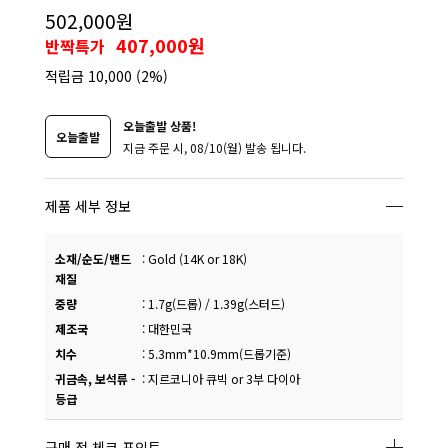
502,000원
407,000원
반짝특가
적립금
10,000
(2%)
오늘출발 상품!
오늘출발
지금 주문 시, 08/10(월) 발송 됩니다.
제품 세부 정보
소재/순도/밴드
:
Gold (14K or 18K)
재질
중량
:
1.7g(드롭) / 1.39g(스터드)
제조국
:
대한민국
치수
:
5.3mm*10.9mm(드롭기준)
귀금속, 보석류 -
:
지르코니아 큐빅 or 3부 다이아
등급
구매 전 체크 포인트