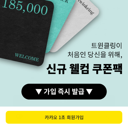
제작/배송
주문 제작 기간은 주말 및 공휴일 제외 5~15일 소요 (제품
별 상이)
꼭 필요한 날짜가 있으신 분은 구매 전 문의주세요
· 발송 후 휴일 제외 1~2일 소요 (택배사 : 우체국)
· 매장 방문 수령 가능, 퀵서비스 가능 (고객센터로 신청)
· 영업일 오후 3시 전 결제는 당일 제작, 이후 결제는 익일
제작
· 급하게 필요한 경우 고객센터 사전요청 및 협의. 최대한
맞춰보겠습니다.
교환/반품
교환 / 반품
· 상품 수령 후 7일 이내 반품 및 교환 가능
· 상품의 하자가 있는 경우 반품 및 교환 가능
· 결제 완료 후 주문 취소는 영업일 기준 오후 3시 전까지
만 가능
반품/교환 불가한 사유
· 상품 수령일부터 7일 이상 지난 경우
구매하기
· 구매자 책임으로 상품의 멸시 또는 훼손된 경우
· 반지, 18k, 이니셜 각인, 특수한 사이즈의 팔찌 / 발찌 /
목걸이 등 구매자만을 위한 상품을 주문 제작한 경우.
카카오
1초 회원가입
(당일/익일 출고 상품을 제외한 모든 상품은 주문 제작입
카톡상담
카테고리
홈
장바구니
MY
니다.)