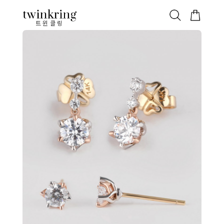
ALL
베스트
안쪽막음
가격대별
웨딩/다이아
가드링/반지
트윈클링