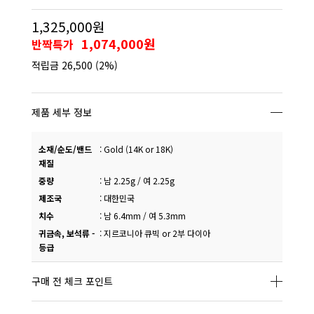
1,325,000원
1,074,000원
반짝특가
적립금
26,500
(2%)
제품 세부 정보
소재/순도/밴드
:
Gold (14K or 18K)
재질
중량
:
남 2.25g / 여 2.25g
제조국
:
대한민국
치수
:
남 6.4mm / 여 5.3mm
귀금속, 보석류 -
:
지르코니아 큐빅 or 2부 다이아
등급
구매 전 체크 포인트