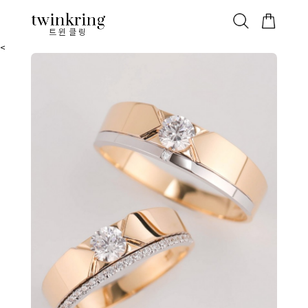
ALL
베스트
안쪽막음
가격대별
웨딩/다이아
가드링/반지
트윈클링
<