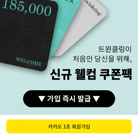
기준 중량보다 높아도 추가 금액은 없습니다. 오차 범위보
다 낮게 제작되면? 부족한 중량만큼 현금 환급해 드립니
다.
현금 환급 보상 외 무리한 요구는 정중히 사양합니다.
< 환급 계산법 >
표준 중량 x 0.9 - 실 중량 = 환급 중량
환급 중량 x 시세 ÷ 3.75 = 환급 금액
< 10K >
표준 고시 중량은 14K 기준의 중량입니다. 10K 제작 시에
중량 표본이 적어서 예상하기 어렵습니다.
10K는 10% 오차 범위보다 낮아도 보상 제외합니다.
< 실버 >
실버는 보증서에 중량이 표기되지 않습니다.
고객센터
카카오상담
평일(월-금)
11:00 ~ 19:30
전화 문의량이 많을 경우,
구매하기
주말(토-일)
전화 상담 불가
카카오톡으로 문의 주시면
점심시간
13:00 ~ 14:00
순차적으로 상담 드립니다.
카카오
1초 회원가입
카카오상담
1899-3278
카톡상담
카테고리
홈
장바구니
MY