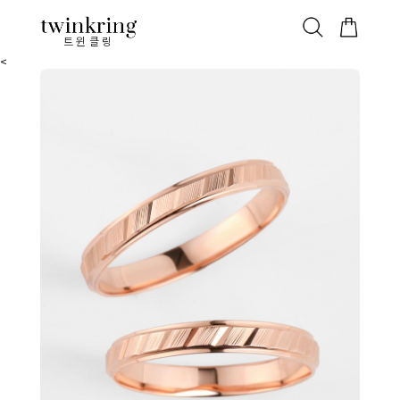
ALL
베스트
안쪽막음
가격대별
웨딩/다이아
가드링/반지
트윈클링
<