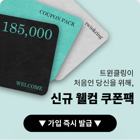
BANKINFO
LEGAL
예금주 (주)트윈클링
브랜드스토리
국민 270901-04-208303
이용약관
이용안내
개인정보처리방침
COMPANY (주)트윈클링 대표 김진우, 김기애
매장주소 : 서울 종로구 돈화문로 33-1 2층 트윈클링
주소 :서울특별시 종로구 수표로26길 28 동의빌딩 5층 502호/방문불가
사업자등록번호 : 184-87-00371
FAX : 02)762-0111
통신판매업신고 제2017-서울종로-0789호
개인정보관리책임자 김승한
ⓒ 2014 Twinkring. All Rights Reserved.
구매하기