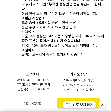
다 낮게 제작되면? 부족한 중량만큼 현금 환급해 드립니
다.
현금 환급 보상 외 무리한 요구는 정중히 사양합니다.
< 환급 계산법 >
표준 중량 x 0.9 - 실 중량 = 환급 중량
환급 중량 x 시세 ÷ 3.75 = 환급 금액
< 10K >
표준 고시 중량은 14K 기준의 중량입니다. 10K 제작 시에
중량 표본이 적어서 예상하기 어렵습니다.
10K는 10% 오차 범위보다 낮아도 보상 제외합니다.
< 실버 >
실버는 보증서에 중량이 표기되지 않습니다.
고객센터
카카오상담
평일(월-금)
11:00 ~ 19:30
전화 문의량이 많을 경우,
주말(토-일)
전화 상담 불가
카카오톡으로 문의 주시면
점심시간
13:00 ~ 14:00
순차적으로 상담 드립니다.
카카오상담
1899-3278
오늘 하루 보지 않기