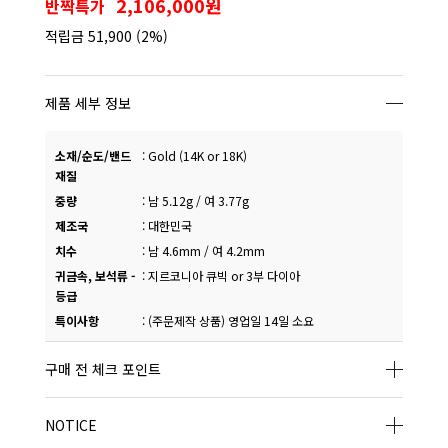
2,106,000원
반짝특가
적립금
51,900
(2%)
제품 세부 정보
소재/순도/밴드
:
Gold (14K or 18K)
재질
중량
:
남 5.12g / 여 3.77g
제조국
:
대한민국
치수
:
남 4.6mm / 여 4.2mm
귀금속, 보석류 -
:
지르코니아 큐빅 or 3부 다이아
등급
특이사항
:
(주문제작 상품) 영업일 14일 소요
구매 전 체크 포인트
NOTICE