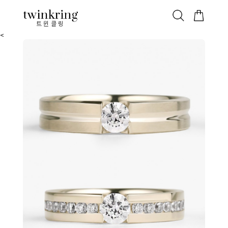
ALL
베스트
안쪽막음
가격대별
웨딩/다이아
가드링/반지
트윈클링
<