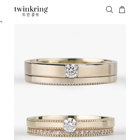
ALL
베스트
안쪽막음
가격대별
웨딩/다이아
가드링/반지
트윈클링
<