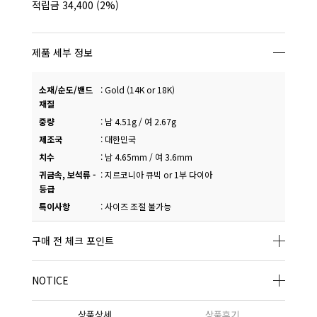
적립금
34,400
(2%)
제품 세부 정보
소재/순도/밴드
:
Gold (14K or 18K)
재질
중량
:
남 4.51g / 여 2.67g
제조국
:
대한민국
치수
:
남 4.65mm / 여 3.6mm
귀금속, 보석류 -
:
지르코니아 큐빅 or 1부 다이아
등급
특이사항
:
사이즈 조절 불가능
구매 전 체크 포인트
NOTICE
상품상세
상품후기