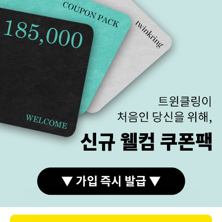
BANKINFO
LEGAL
예금주 (주)트윈클링
브랜드스토리
국민 270901-04-208303
이용약관
이용안내
개인정보처리방침
COMPANY (주)트윈클링 대표 김진우, 김기애
매장주소 : 서울 종로구 돈화문로 33-1 2층 트윈클링
주소 :서울특별시 종로구 수표로26길 28 동의빌딩 5층 502호/방문불가
사업자등록번호 : 184-87-00371
FAX : 02)762-0111
통신판매업신고 제2017-서울종로-0789호
개인정보관리책임자 김승한
ⓒ 2014 Twinkring. All Rights Reserved.
구매하기