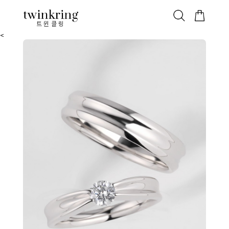
ALL
베스트
안쪽막음
가격대별
웨딩/다이아
가드링/반지
트윈클링
<