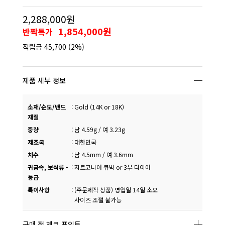
2,288,000원
1,854,000원
반짝특가
적립금
45,700
(2%)
제품 세부 정보
소재/순도/밴드
:
Gold (14K or 18K)
재질
중량
:
남 4.59g / 여 3.23g
제조국
:
대한민국
치수
:
남 4.5mm / 여 3.6mm
귀금속, 보석류 -
:
지르코니아 큐빅 or 3부 다이아
등급
특이사항
:
(주문제작 상품) 영업일 14일 소요
사이즈 조절 불가능
구매 전 체크 포인트