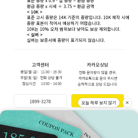
표준 중량 x 0.9 - 실 중량 = 환급 중량
환급 중량 x 시세 ÷ 3.75 = 환급 금액
< 10K >
표준 고시 중량은 14K 기준의 중량입니다. 10K 제작 시에
중량 표본이 적어서 예상하기 어렵습니다.
10K는 10% 오차 범위보다 낮아도 보상 제외합니다.
< 실버 >
실버는 보증서에 중량이 표기되지 않습니다.
고객센터
카카오상담
평일(월-금)
11:00 ~ 19:30
전화 문의량이 많을 경우,
주말(토-일)
전화 상담 불가
카카오톡으로 문의 주시면
점심시간
13:00 ~ 14:00
순차적으로 상담 드립니다.
카카오상담
1899-3278
오늘 하루 보지 않기
BANKINFO
LEGAL
예금주 (주)트윈클링
브랜드스토리
국민 270901-04-208303
이용약관