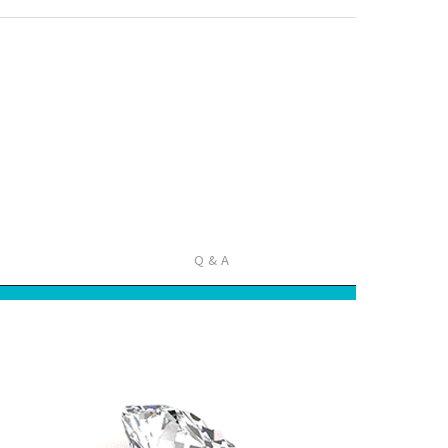
Q & A