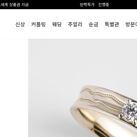
반짝특가 진행중
랩 다이
신상
커플링
웨딩
주얼리
순금
특별관
방문