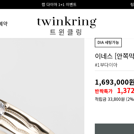
아 1+1 이벤트
링게이지 구매시 100% 적립금 환
예약
트윈클링
이네스 [안쪽막
#1부다이아
1,693,000
1,37
반짝특가
적립금
33,800원
(2%