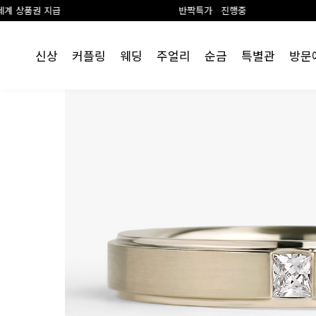
반짝특가 진행중
랩 
신상
커플링
웨딩
주얼리
순금
특별관
방문