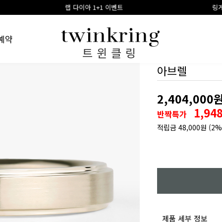
다이아 1+1 이벤트
링게이지 구매시 100% 적립금
예약
트윈클링
아브렐
2,404,000
1,94
반짝특가
적립금
48,000원
(2%
제품 세부 정보