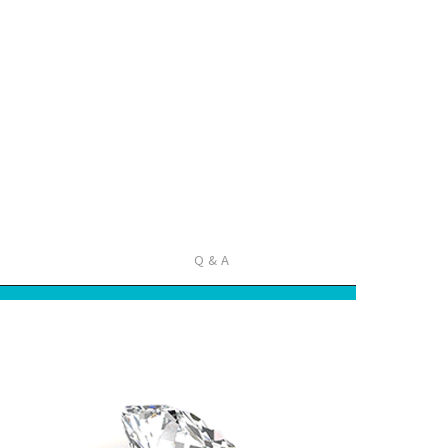
Q & A