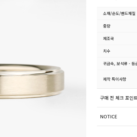
소재/순도/밴드재질
중량
제조국
치수
귀금속, 보석류 - 등
제작 특이사항
구매 전 체크 포인
NOTICE