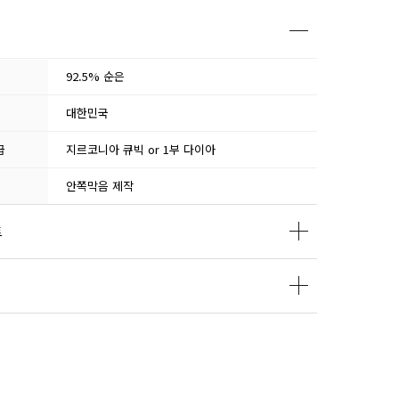
92.5% 순은
대한민국
급
지르코니아 큐빅 or 1부 다이아
안쪽막음 제작
트