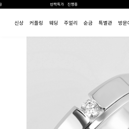
반짝특가 진행중
랩 다이아 1+1 이벤트
신상
커플링
웨딩
주얼리
순금
특별관
방문