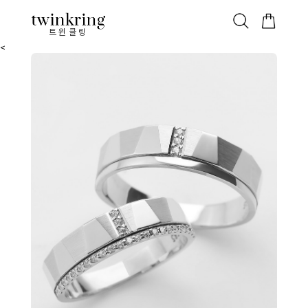
ALL
베스트
안쪽막음
가격대별
웨딩/다이아
가드링/반지
트윈클링
<