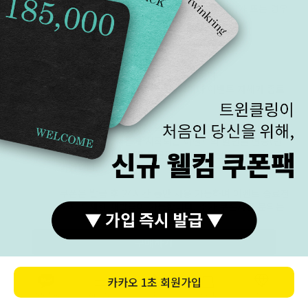
결제
비회원-네이버페이 결제 시 주문 불가 메시지가 뜨는 경우
카카오톡 플러스 친구로 문의 바랍니다.
게릴라
게릴라 이벤트 쿠폰 안내사항
쿠폰
본 쿠폰은 한정된 시간 동안만 유효하며
사전 고지 없이 할인율이 변동되거나 이벤트 자체가 종료
될 수 있습니다.
할인은 '결제 완료 시점'의 쿠폰을 기준으로 합니다.
구매 완료 후, 새롭게 시작되는 이벤트의 할인율 변동(인
상/인하)에 따른 차액 환불이나 추가 요금 청구는 절대 불
가합니다.
쿠폰은 발급 후 24시간 동안 사용 가능하며 이벤트 종료전
까지 무제한 재발급이 가능합니다. 추가 쿠폰사용 문의는
고객센터로 문의주세요.
구매하기
NOTICE
카카오
1초 회원가입
카톡상담
카테고리
홈
장바구니
MY