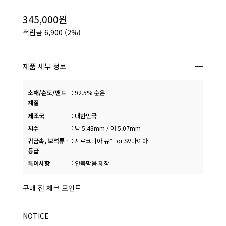
345,000원
적립금
6,900
(2%)
제품 세부 정보
소재/순도/밴드
:
92.5% 순은
재질
제조국
:
대한민국
치수
:
남 5.43mm / 여 5.07mm
귀금속, 보석류 -
:
지르코니아 큐빅 or SV다이아
등급
특이사항
:
안쪽막음 제작
구매 전 체크 포인트
NOTICE