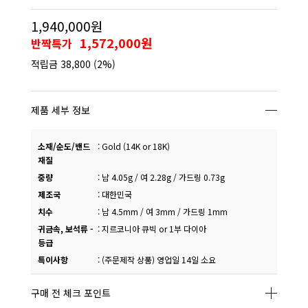
1,940,000원
1,572,000원
반짝특가
적립금
38,800
(2%)
제품 세부 정보
소재/순도/밴드
:
Gold (14K or 18K)
재질
중량
:
남 4.05g / 여 2.28g / 가드링 0.73g
제조국
:
대한민국
치수
:
남 4.5mm / 여 3mm / 가드링 1mm
귀금속, 보석류 -
:
지르코니아 큐빅 or 1부 다이아
등급
특이사항
:
(주문제작 상품) 영업일 14일 소요
구매 전 체크 포인트