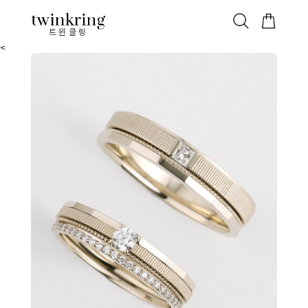
ALL
베스트
안쪽막음
가격대별
웨딩/다이아
가드링/반지
트윈클링
<