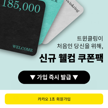
안쪽막음
로즈골드 제품이지만, 안쪽 막음 된 부분은 옐로우골드로
제작되는 경우가 있습니다.
안쪽 색상도 중요하신 분은 반드시 문의해서 확인해 주세
요.
안쪽에 땜 자국이 발생할 수 있습니다. 조립식 반지의 경
우 숨구멍이나 틈이 생길 수 있습니다.
(제품 디자인마다 상이함)
상품 상호
OEM 생산, 다른 협력업체와의 제작 과정이 있습니다. 눈
각인
에 잘 띄지 않도록 생산한 업체의 상호 각인이 되는 경우
가 있습니다.
상호 각인으로 질 높은 사후 관리 및 편의를 제공할 수 있
습니다.
관리보단 각인 자체가 없기를 희망하신다면 배송 메시지
에 '상호 각인 x'라고 적어주세요.
구매하기
금 시세 기
안녕하세요, 고객님.
카카오
1초 회원가입
준 가격 정
최근 금 시세의 변동이 커짐에 따라
아래와 같은 정책을
카톡상담
카테고리
홈
장바구니
MY
책 안내
안내해 드립니다.