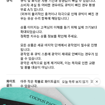
큐빅
큐빅 및 보석은 사용 기간과 상관없이 빠질 수 있습니다.
소비자 과실 등 어떠한 경우라도 큐빅이 빠진 경우 평생
무료 A/S 입니다.
(외부의 물리적인 충격이나 자극으로 인해 큐빅이 빠진 경
우는 유상 수리 항목에 해당됩니다.)
상품 이미지는 고객님의 이해를 돕기 위해 실제 크기보다
확대되었습니다.
정확한 치수는 상품 정보를 확인해 주세요.
모든 상품은 세공 마지막 단계에서 광작업이 필수로 진행
됩니다.
광작업 후 큐빅 스톤에 광약이 제대로 안빠지는 경우가 있
을 수 있습니다.
광약은 세척으로 쉽게 제거되며, 이는 하자로 인한 교환
및 환불 대상이 아닙니다.
화이트
아주 작은 확률로 화이트골드는 알레르기 반응을 일으킬
오늘 하루 보지 않기
골드
수 있습니다.
알레르기 반응은 개인적인 신체 특징입니다. 본인이 직접
판단하셔야 합니다.
추후 교환 및 환불의 사유가 될 수 없습니다. 걱정된다면
엔틱화이트 색상을 추천해 드립니다.