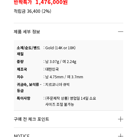
1,476,000원
반짝특가
적립금
36,400
(2%)
제품 세부 정보
소재/순도/밴드
:
Gold (14K or 18K)
재질
중량
:
남 3.07g / 여 2.24g
제조국
:
대한민국
치수
:
남 4.75mm / 여 3.7mm
귀금속, 보석류 -
:
지르코니아 큐빅
등급
특이사항
:
(주문제작 상품) 영업일 14일 소요
사이즈 조절 불가능
구매 전 체크 포인트
NOTICE