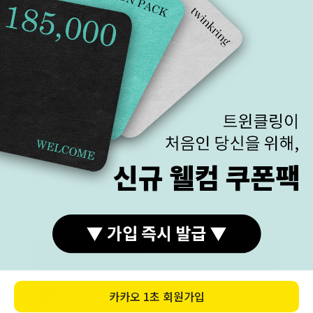
예금주 (주)트윈클링
브랜드스토리
국민 270901-04-208303
이용약관
이용안내
개인정보처리방침
COMPANY (주)트윈클링 대표 김진우, 김기애
매장주소 : 서울 종로구 돈화문로 33-1 2층 트윈클링
주소 :서울특별시 종로구 수표로26길 28 동의빌딩 5층 502호/방문불가
사업자등록번호 : 184-87-00371
FAX : 02)762-0111
통신판매업신고 제2017-서울종로-0789호
개인정보관리책임자 김승한
ⓒ 2014 Twinkring. All Rights Reserved.
구매하기
카카오
1초 회원가입
카톡상담
카테고리
홈
장바구니
MY