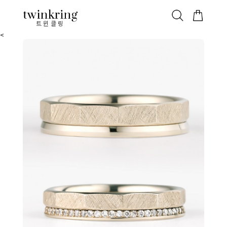
ALL
베스트
안쪽막음
가격대별
웨딩/다이아
가드링/반지
트윈클링
<