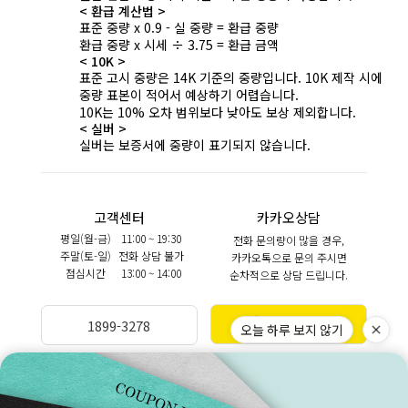
< 환급 계산법 >
표준 중량 x 0.9 - 실 중량 = 환급 중량
환급 중량 x 시세 ÷ 3.75 = 환급 금액
< 10K >
표준 고시 중량은 14K 기준의 중량입니다. 10K 제작 시에
중량 표본이 적어서 예상하기 어렵습니다.
10K는 10% 오차 범위보다 낮아도 보상 제외합니다.
< 실버 >
실버는 보증서에 중량이 표기되지 않습니다.
고객센터
카카오상담
평일(월-금)
11:00 ~ 19:30
전화 문의량이 많을 경우,
주말(토-일)
전화 상담 불가
카카오톡으로 문의 주시면
점심시간
13:00 ~ 14:00
순차적으로 상담 드립니다.
카카오상담
1899-3278
오늘 하루 보지 않기
BANKINFO
LEGAL