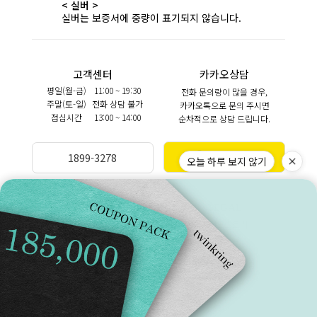
< 실버 >
실버는 보증서에 중량이 표기되지 않습니다.
고객센터
카카오상담
평일(월-금)
11:00 ~ 19:30
전화 문의량이 많을 경우,
주말(토-일)
전화 상담 불가
카카오톡으로 문의 주시면
점심시간
13:00 ~ 14:00
순차적으로 상담 드립니다.
카카오상담
1899-3278
오늘 하루 보지 않기
BANKINFO
LEGAL
예금주 (주)트윈클링
브랜드스토리
국민 270901-04-208303
이용약관
이용안내
개인정보처리방침