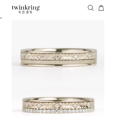
ALL
베스트
안쪽막음
가격대별
웨딩/다이아
가드링/반지
트윈클링
<