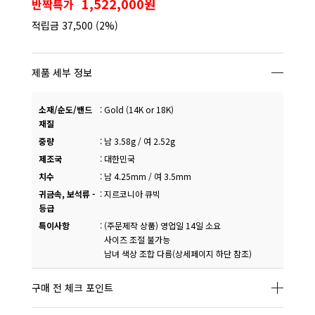
1,522,000원
반짝특가
적립금
37,500
(2%)
제품 세부 정보
소재/순도/밴드
:
Gold (14K or 18K)
재질
중량
:
남 3.58g / 여 2.52g
제조국
:
대한민국
치수
:
남 4.25mm / 여 3.5mm
귀금속, 보석류 -
:
지르코니아 큐빅
등급
특이사항
:
(주문제작 상품) 영업일 14일 소요
사이즈 조절 불가능
남녀 색상 조합 다름(상세페이지 하단 참조)
구매 전 체크 포인트