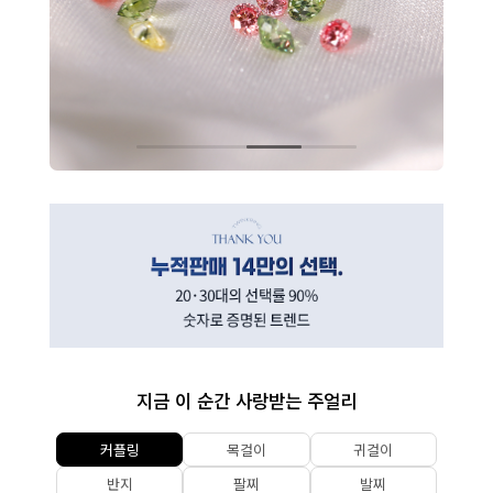
지금 이 순간 사랑받는 주얼리
커플링
목걸이
귀걸이
반지
팔찌
발찌