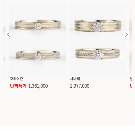
호라이즌
사나래
델
반짝특가
1,361,000
1,977,000
반