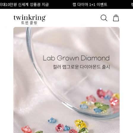
세계 상품권 지급
랩 다이아 1+1 이벤트
링게이지 구매시
ALL
베스트
안쪽막음
가격대별
웨딩/다이아
가드링/반지
트윈클링
트윈클링 - 종로 커플링 웨딩밴드 14K 18K 전문 브랜드