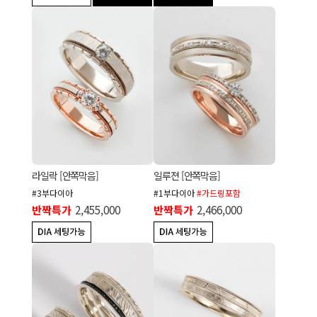
라일락 [안쪽막음]
일루젼 [안쪽막음]
#3부다이아
#1부다이아
#가드링포함
반짝특가
2,455,000
반짝특가
2,466,000