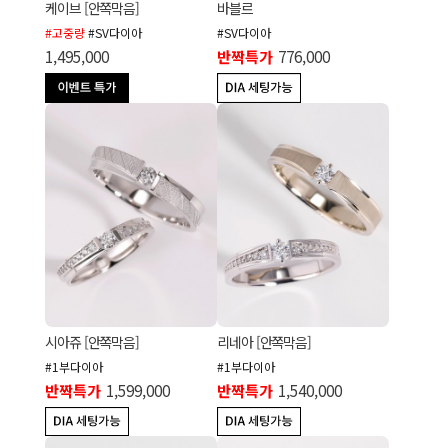
케이브 [안쪽막음]
바블르
#고중량
#SV다이아
#SV다이아
1,495,000
반짝특가
776,000
시아쥬 [안쪽막음]
리네아 [안쪽막음]
#1부다이아
#1부다이아
반짝특가
1,599,000
반짝특가
1,540,000