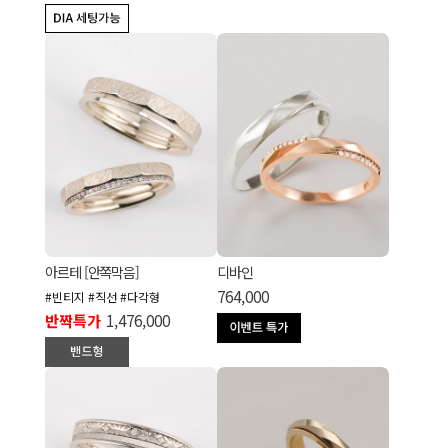
아르테 [안쪽막음]
디바인
764,000
#빈티지 #직선 #다각형
반짝특가
1,476,000