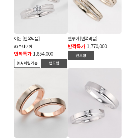
이든 [안쪽막음]
델루아 [안쪽막음]
반짝특가
1,770,000
#3부다이아
반짝특가
1,854,000