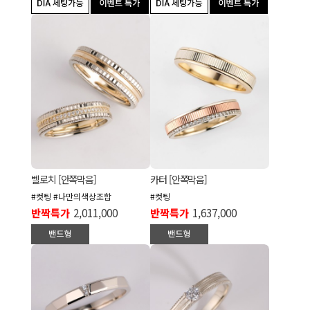
벨로치 [안쪽막음]
카터 [안쪽막음]
#컷팅 #나만의색상조합
#컷팅
반짝특가
2,011,000
반짝특가
1,637,000