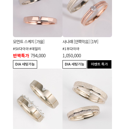
모먼트 스케치 [가을]
사나래 [안쪽막음] [1부]
#SV다이아 #데일리
#1부다이아
반짝특가
794,000
1,050,000