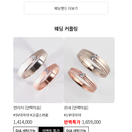
웨딩밴드 더보기
웨딩 커플링
연리지 [안쪽막음]
르네 [안쪽막음]
#SV다이아 #고급스러운
#1부다이아
1,414,000
반짝특가
1,659,000