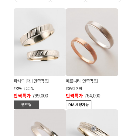
파사드 [대] [안쪽막음]
메르니티 [안쪽막음]
#컷팅 #2타입
#SV다이아
반짝특가
799,000
반짝특가
764,000