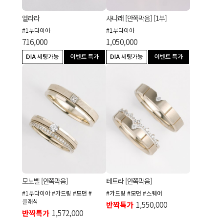
엘라라
사나래 [안쪽막음] [1부]
#1부다이아
#1부다이아
716,000
1,050,000
모노벨 [안쪽막음]
테트라 [안쪽막음]
#1부다이아 #가드링 #모던 #
#가드링 #모던 #스퀘어
클래식
반짝특가
1,550,000
반짝특가
1,572,000