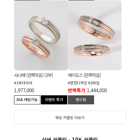
에이도스 [안쪽막음]
사나래 [안쪽막음] [3부]
#반전디자인 #2타입
#3부다이아
반짝특가
1,444,000
1,977,000
웨딩 커플링 더보기
10
실버 커플링 ·
K 커플링