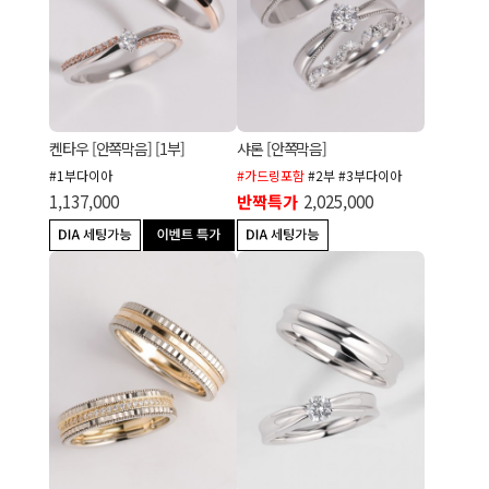
켄타우 [안쪽막음] [1부]
샤론 [안쪽막음]
#1부다이아
#가드링포함
#2부 #3부다이아
1,137,000
반짝특가
2,025,000