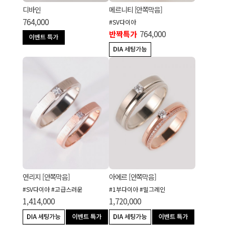
디바인
메르니티 [안쪽막음]
764,000
#SV다이아
반짝특가
764,000
연리지 [안쪽막음]
아에르 [안쪽막음]
#SV다이아 #고급스러운
#1부다이아 #밀그레인
1,414,000
1,720,000