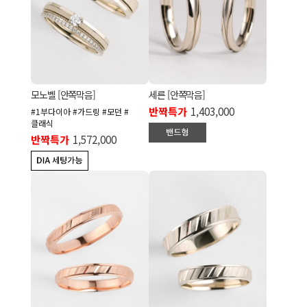
모노벨 [안쪽막음]
세른 [안쪽막음]
반짝특가
1,403,000
#1부다이아 #가드링 #모던 #
클래식
반짝특가
1,572,000