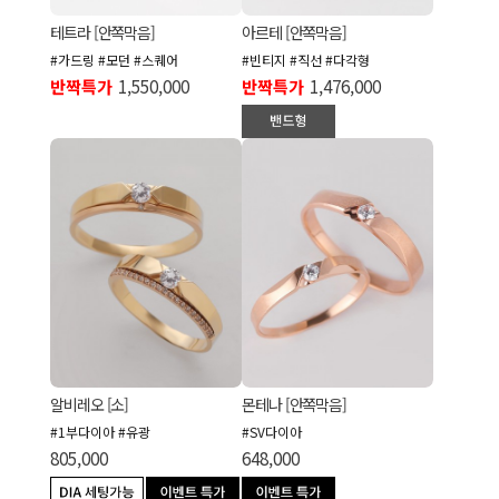
테트라 [안쪽막음]
아르테 [안쪽막음]
#가드링 #모던 #스퀘어
#빈티지 #직선 #다각형
반짝특가
1,550,000
반짝특가
1,476,000
알비레오 [소]
몬테나 [안쪽막음]
#1부다이아 #유광
#SV다이아
805,000
648,000