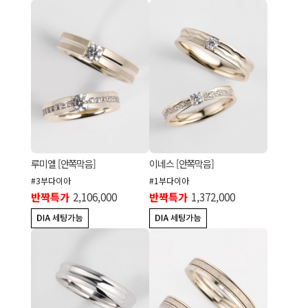
루미엘 [안쪽막음]
이네스 [안쪽막음]
#3부다이아
#1부다이아
반짝특가
2,106,000
반짝특가
1,372,000