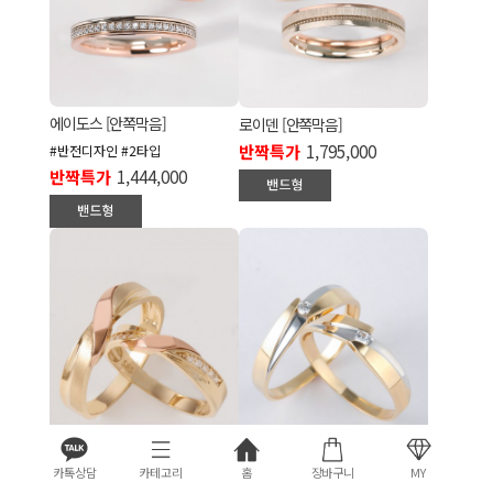
에이도스 [안쪽막음]
로이덴 [안쪽막음]
반짝특가
1,795,000
#반전디자인 #2타입
반짝특가
1,444,000
카톡상담
카테고리
홈
장바구니
MY
퓨어링
가비링