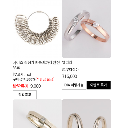
사이즈 측정기 배송비까지 완전
엘라라
무료
#1부다이아
[무료서비스]
716,000
구매금액 100%
[적립금 환급]
반짝특가
9,000