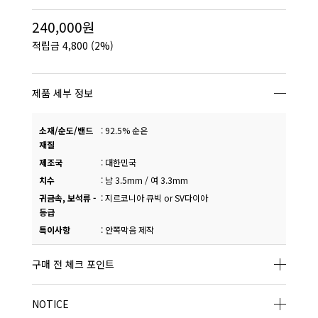
240,000원
적립금
4,800
(2%)
제품 세부 정보
소재/순도/밴드
:
92.5% 순은
재질
제조국
:
대한민국
치수
:
남 3.5mm / 여 3.3mm
귀금속, 보석류 -
:
지르코니아 큐빅 or SV다이아
등급
특이사항
:
안쪽막음 제작
구매 전 체크 포인트
NOTICE