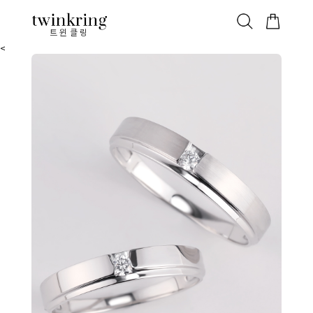
ALL
베스트
안쪽막음
가격대별
웨딩/다이아
가드링/반지
트윈클링
<