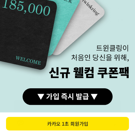
골드
수 있습니다.
알레르기 반응은 개인적인 신체 특징입니다. 본인이 직접
판단하셔야 합니다.
추후 교환 및 환불의 사유가 될 수 없습니다. 걱정된다면
엔틱화이트 색상을 추천해 드립니다.
안쪽막음
로즈골드 제품이지만, 안쪽 막음 된 부분은 옐로우골드로
제작되는 경우가 있습니다.
안쪽 색상도 중요하신 분은 반드시 문의해서 확인해 주세
요.
안쪽에 땜 자국이 발생할 수 있습니다. 조립식 반지의 경
우 숨구멍이나 틈이 생길 수 있습니다.
(제품 디자인마다 상이함)
상품 상호
OEM 생산, 다른 협력업체와의 제작 과정이 있습니다. 눈
각인
에 잘 띄지 않도록 생산한 업체의 상호 각인이 되는 경우
구매하기
가 있습니다.
상호 각인으로 질 높은 사후 관리 및 편의를 제공할 수 있
습니다.
카카오
1초 회원가입
관리보단 각인 자체가 없기를 희망하신다면 배송 메시지
카톡상담
카테고리
홈
장바구니
MY
에 '상호 각인 x'라고 적어주세요.