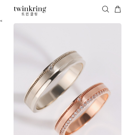
ALL
베스트
안쪽막음
가격대별
웨딩/다이아
가드링/반지
트윈클링
<