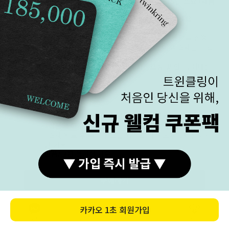
제작/배송
주문 제작 기간은 주말 및 공휴일 제외 5~15일 소요 (제품
별 상이)
꼭 필요한 날짜가 있으신 분은 구매 전 문의주세요
· 발송 후 휴일 제외 1~2일 소요 (택배사 : 우체국)
· 매장 방문 수령 가능, 퀵서비스 가능 (고객센터로 신청)
· 영업일 오후 3시 전 결제는 당일 제작, 이후 결제는 익일
제작
· 급하게 필요한 경우 고객센터 사전요청 및 협의. 최대한
맞춰보겠습니다.
교환/반품
교환 / 반품
· 상품 수령 후 7일 이내 반품 및 교환 가능
· 상품의 하자가 있는 경우 반품 및 교환 가능
· 결제 완료 후 주문 취소는 영업일 기준 오후 3시 전까지
만 가능
오늘 하루 보지 않기
반품/교환 불가한 사유
· 상품 수령일부터 7일 이상 지난 경우
· 구매자 책임으로 상품의 멸시 또는 훼손된 경우
구매하기
· 반지, 18k, 이니셜 각인, 특수한 사이즈의 팔찌 / 발찌 /
목걸이 등 구매자만을 위한 상품을 주문 제작한 경우.
(당일/익일 출고 상품을 제외한 모든 상품은 주문 제작입
니다.)
카톡상담
카테고리
홈
장바구니
MY
· 구매자의 요청에 따라 다이아몬드, 원석, 진주 등 보석을