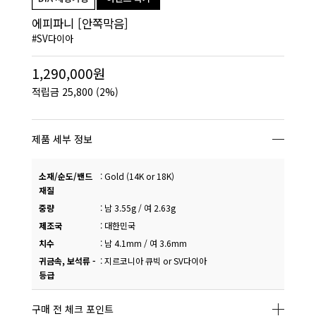
에피파니 [안쪽막음]
#SV다이아
1,290,000원
적립금
25,800
(2%)
제품 세부 정보
소재/순도/밴드
:
Gold (14K or 18K)
재질
중량
:
남 3.55g / 여 2.63g
제조국
:
대한민국
치수
:
남 4.1mm / 여 3.6mm
귀금속, 보석류 -
:
지르코니아 큐빅 or SV다이아
등급
구매 전 체크 포인트