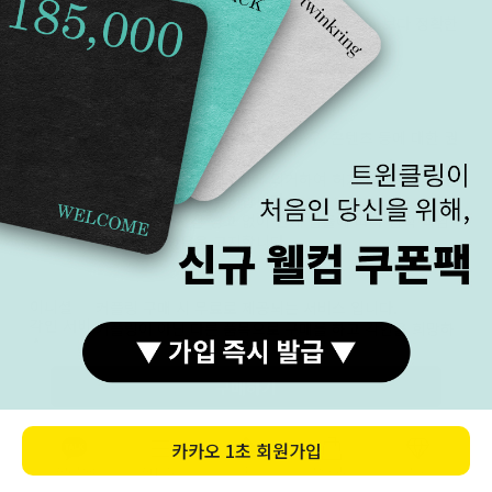
· 아래 8단계의 명암 구분이 명확하게 되어야 보다 정확한
밝기로 상품을 확인 하실 수 있습니다.
저작권
본 홈페이지 내의 모든 이미지, 문구, 콘텐츠 등에 대한 권
보호
리를 트윈클링에 있으며,
저작권 및 디자인 보호법에 의거하여 허가 없이 무단 사용
및 도용 훼손 등을 금지합니다.
위반할 경우 사전 경고 없이 관계 법률에 따라 법적 책임
을 받을 수 있음을 고지합니다.
이니셜
커플링 구매 시 무료로 제공되는 서비스 입니다.
각인 서비
커플링이 아닌 다른 품목으로 구매를 하고 각인을 희망하
스
는 경우 추가비용이 발생됩니다.
각인서비스 이용할 경우 고객센터를 통하여 말씀해 주세
구매하기
요.
이니셜 각인은 서비스로 진행됩니다. 자체 작업이 아닌 외
카카오
1초 회원가입
주 작업으로 진행됩니다.
카톡상담
카테고리
홈
장바구니
MY
각인의 누락, 오각인 등 각인 관련 일체 제품의 하자, 계약