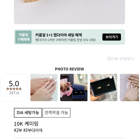
10K 케미링
#2부 #3부다이아