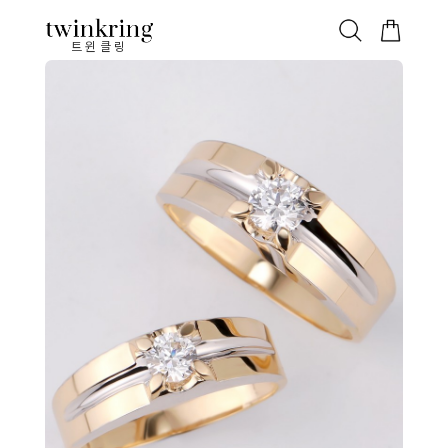
ALL
베스트
안쪽막음
가격대별
웨딩/다이아
가드링/반지
트윈클링