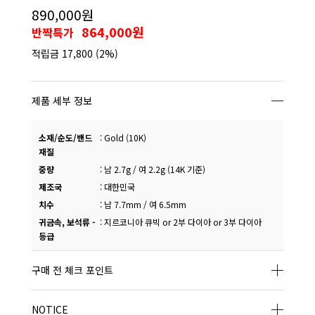
890,000원
864,000원
반짝특가
적립금
17,800
(2%)
제품 세부 정보
소재/순도/밴드
:
Gold (10K)
재질
중량
:
남 2.7g / 여 2.2g (14K 기준)
제조국
:
대한민국
치수
:
남 7.7mm / 여 6.5mm
귀금속, 보석류 -
:
지르코니아 큐빅 or 2부 다이아 or 3부 다이아
등급
구매 전 체크 포인트
NOTICE