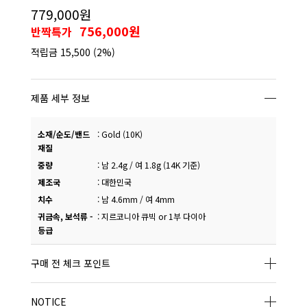
779,000원
756,000원
반짝특가
적립금
15,500
(2%)
제품 세부 정보
소재/순도/밴드
:
Gold (10K)
재질
중량
:
남 2.4g / 여 1.8g (14K 기준)
제조국
:
대한민국
치수
:
남 4.6mm / 여 4mm
귀금속, 보석류 -
:
지르코니아 큐빅 or 1부 다이아
등급
구매 전 체크 포인트
NOTICE