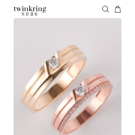
ALL
베스트
안쪽막음
가격대별
웨딩/다이아
가드링/반지
트윈클링