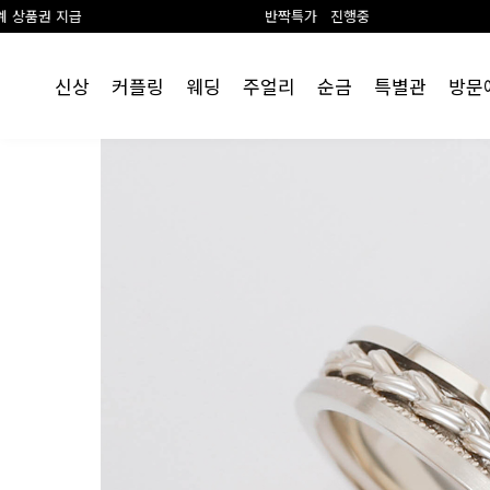
반짝특가 진행중
랩
신상
커플링
웨딩
주얼리
순금
특별관
방문