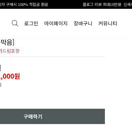
금 환급
블로그 리뷰 최대10만원 신세계 상품권 지급
로그인
마이페이지
장바구니
커뮤니티
막음]
가드링포함
원
1,000원
)
구매하기