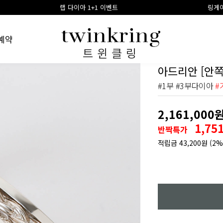
 다이아 1+1 이벤트
링게이지 구매시 100% 적립
예약
트윈클링
아드리안 [안쪽
#1부 #3부다이아
#
2,161,000
1,75
반짝특가
적립금
43,200원
(2%