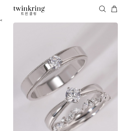
ALL
베스트
안쪽막음
가격대별
웨딩/다이아
가드링/반지
트윈클링
<