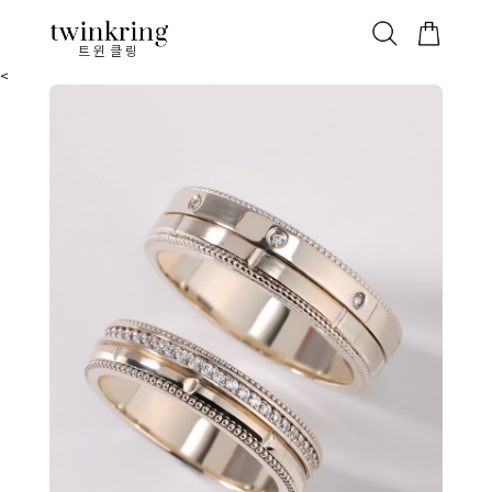
ALL
베스트
안쪽막음
가격대별
웨딩/다이아
가드링/반지
트윈클링
<