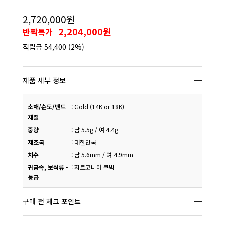
2,720,000원
2,204,000원
반짝특가
적립금
54,400
(2%)
제품 세부 정보
소재/순도/밴드
:
Gold (14K or 18K)
재질
중량
:
남 5.5g / 여 4.4g
제조국
:
대한민국
치수
:
남 5.6mm / 여 4.9mm
귀금속, 보석류 -
:
지르코니아 큐빅
등급
구매 전 체크 포인트