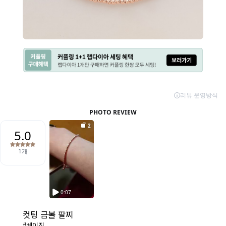
컷팅 금볼 팔찌
#베이직