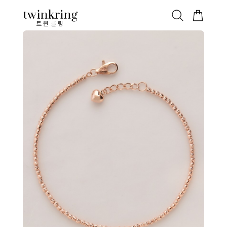
ALL
베스트
안쪽막음
가격대별
웨딩/다이아
가드링/반지
트윈클링