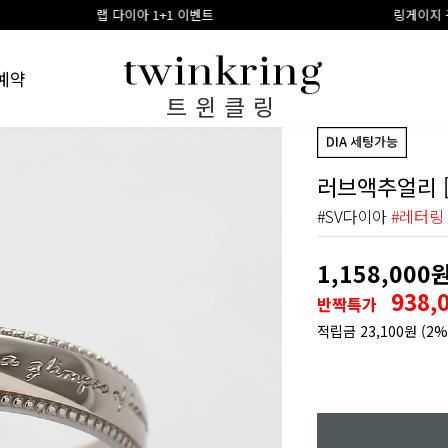
랩 다이아 1+1 이벤트
링게이지 구매시 100% 적립
예약
트윈클링
러브액추얼리 
#SV다이아
#레터링
1,158,000
938,
반짝특가
적립금
23,100원
(2%