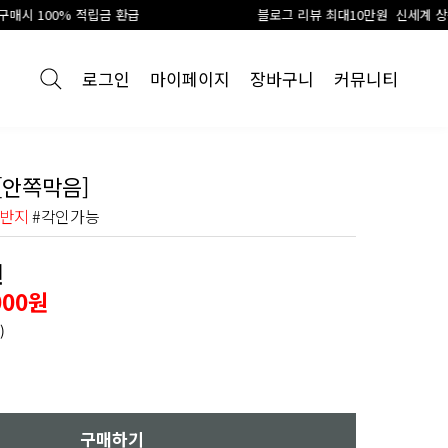
금 환급
블로그 리뷰 최대10만원 신세계 상품권 지급
로그인
마이페이지
장바구니
커뮤니티
[안쪽막음]
 반지
#각인가능
원
000원
)
구매하기