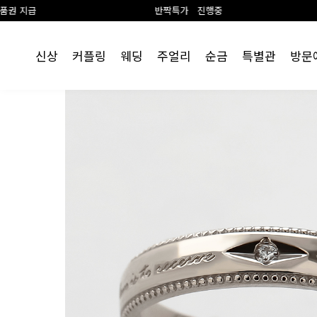
반짝특가 진행중
신상
커플링
웨딩
주얼리
순금
특별관
방문