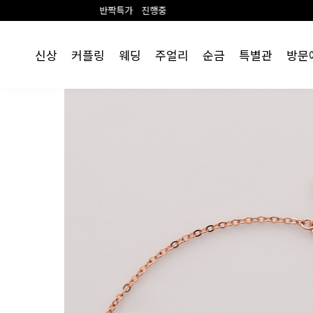
반짝특가 진행중
랩 다이아 1+1 이벤
신상
커플링
웨딩
주얼리
순금
특별관
방문