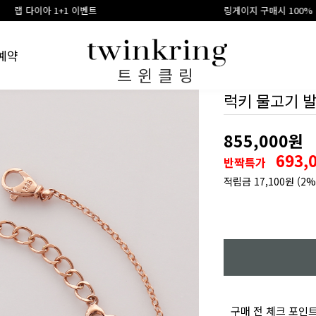
트
링게이지 구매시 100% 적립금 환급
예약
트윈클링
럭키 물고기 
855,000원
693,
반짝특가
적립금
17,100원
(2%
구매 전 체크 포인