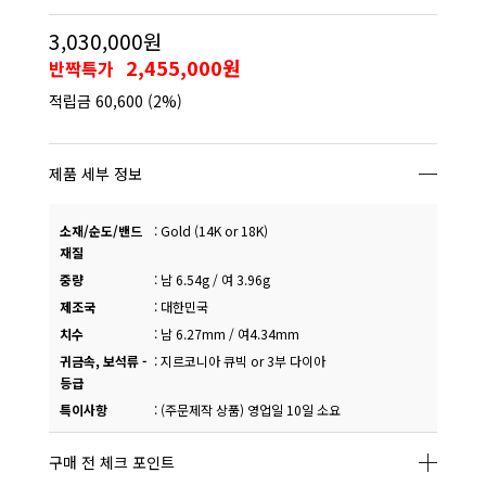
3,030,000원
2,455,000원
반짝특가
적립금
60,600
(2%)
제품 세부 정보
소재/순도/밴드
:
Gold (14K or 18K)
재질
중량
:
남 6.54g / 여 3.96g
제조국
:
대한민국
치수
:
남 6.27mm / 여4.34mm
귀금속, 보석류 -
:
지르코니아 큐빅 or 3부 다이아
등급
특이사항
:
(주문제작 상품) 영업일 10일 소요
구매 전 체크 포인트