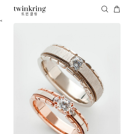
ALL
베스트
안쪽막음
가격대별
웨딩/다이아
가드링/반지
트윈클링
<