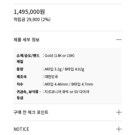
1,495,000원
적립금
29,900
(2%)
제품 세부 정보
소재/순도/밴드
:
Gold (14K or 18K)
재질
중량
:
A타입 3.2g / B타입 4.02g
제조국
:
대한민국
치수
:
A타입 4.46mm / B타입 4.7mm
귀금속, 보석류 -
:
지르코니아 큐빅 or SV 다이아
등급
구매 전 체크 포인트
NOTICE