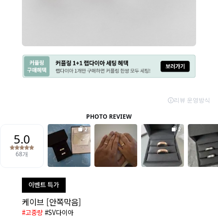
케이브 [안쪽막음]
#고중량
#SV다이아