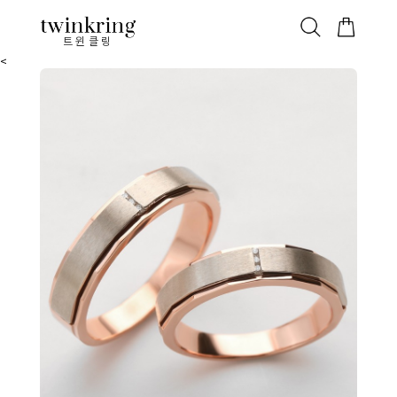
ALL
베스트
안쪽막음
가격대별
웨딩/다이아
가드링/반지
트윈클링
<