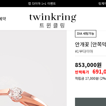
아 1+1 이벤트
링게이지 구매시 100% 적립금 환
예약
트윈클링
안개꽃 [안쪽막
#1부다이아
853,000원
691,
반짝특가
적립금
17,000원
(2%