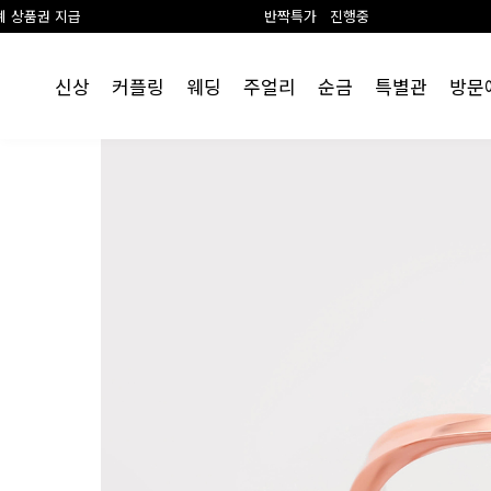
반짝특가 진행중
랩 다이
신상
커플링
웨딩
주얼리
순금
특별관
방문