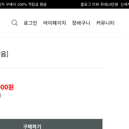
급
블로그 리뷰 최대10만원 신세계 상품권 지급
로그인
마이페이지
장바구니
커뮤니티
음]
000원
)
구매하기