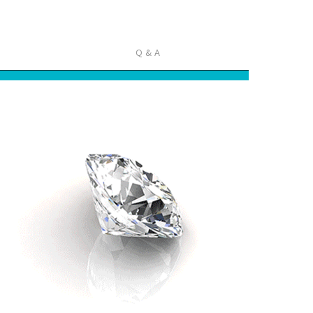
Q & A