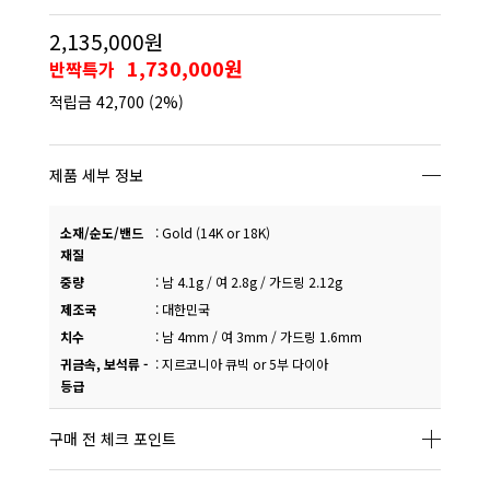
2,135,000원
1,730,000원
반짝특가
적립금
42,700
(2%)
제품 세부 정보
소재/순도/밴드
:
Gold (14K or 18K)
재질
중량
:
남 4.1g / 여 2.8g / 가드링 2.12g
제조국
:
대한민국
치수
:
남 4mm / 여 3mm / 가드링 1.6mm
귀금속, 보석류 -
:
지르코니아 큐빅 or 5부 다이아
등급
구매 전 체크 포인트