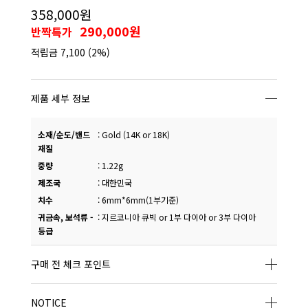
358,000원
290,000원
반짝특가
적립금
7,100
(2%)
제품 세부 정보
소재/순도/밴드
:
Gold (14K or 18K)
재질
중량
:
1.22g
제조국
:
대한민국
치수
:
6mm*6mm(1부기준)
귀금속, 보석류 -
:
지르코니아 큐빅 or 1부 다이아 or 3부 다이아
등급
구매 전 체크 포인트
NOTICE