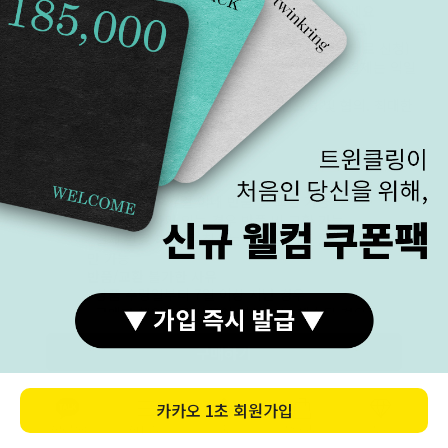
꼭 필요한 날짜가 있으신 분은 구매 전 문의주세요
· 발송 후 휴일 제외 1~2일 소요 (택배사 : 우체국)
· 매장 방문 수령 가능, 퀵서비스 가능 (고객센터로 신청)
· 영업일 오후 3시 전 결제는 당일 제작, 이후 결제는 익일
제작
· 급하게 필요한 경우 고객센터 사전요청 및 협의. 최대한
맞춰보겠습니다.
교환/반품
교환 / 반품
· 상품 수령 후 7일 이내 반품 및 교환 가능
· 상품의 하자가 있는 경우 반품 및 교환 가능
· 결제 완료 후 주문 취소는 영업일 기준 오후 3시 전까지
만 가능
반품/교환 불가한 사유
· 상품 수령일부터 7일 이상 지난 경우
· 구매자 책임으로 상품의 멸시 또는 훼손된 경우
· 반지, 18k, 이니셜 각인, 특수한 사이즈의 팔찌 / 발찌 /
목걸이 등 구매자만을 위한 상품을 주문 제작한 경우.
구매하기
(당일/익일 출고 상품을 제외한 모든 상품은 주문 제작입
니다.)
· 구매자의 요청에 따라 다이아몬드, 원석, 진주 등 보석을
카카오
1초 회원가입
주문 제작한 경우
카톡상담
카테고리
홈
장바구니
MY