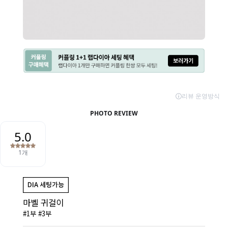
마벨 귀걸이
#1부 #3부