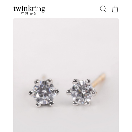
ALL
베스트
안쪽막음
가격대별
웨딩/다이아
가드링/반지
트윈클링