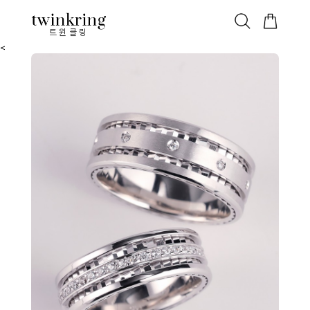
ALL
베스트
안쪽막음
가격대별
웨딩/다이아
가드링/반지
트윈클링
<