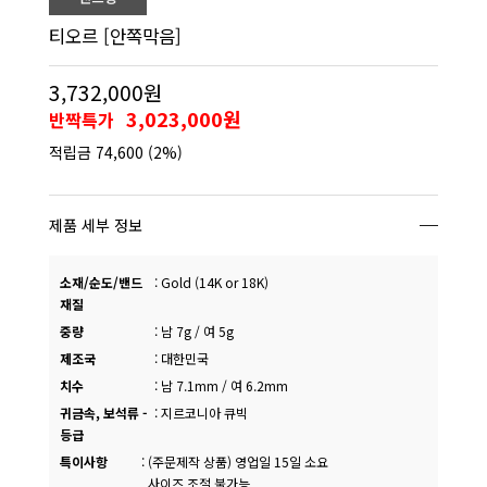
티오르 [안쪽막음]
3,732,000원
3,023,000원
반짝특가
적립금
74,600
(2%)
제품 세부 정보
소재/순도/밴드
:
Gold (14K or 18K)
재질
중량
:
남 7g / 여 5g
제조국
:
대한민국
치수
:
남 7.1mm / 여 6.2mm
귀금속, 보석류 -
:
지르코니아 큐빅
등급
특이사항
:
(주문제작 상품) 영업일 15일 소요
사이즈 조절 불가능