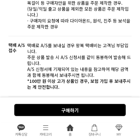
목걸이 등 구매자만을 위한 상품을 주문 제작한 경우.
(당일/익일 출고 상품을 제외한 모든 상품은 주문 제작입
니다.)
· 구매자의 요청에 따라 다이아몬드, 원석, 진주 등 보석을
주문 제작한 경우
택배 A/S
택배로 A/S를 보내실 경우 왕복 택배비는 고객님 부담입
접수
니다.
주문 상품 발송 시 A/S 신청서를 같이 동봉하여 발송해 드
립니다.
A/S 신청서에 기재되어 있는 내용을 참고하여 해당 금액
과 함께 동봉해서 보내주시면 됩니다.
*100만 원 이상 고가 상품인 경우, 보험 가입 후 보내주시
는 게 안전합니다.
주의사항
금 상품의 특성상 무른 성질을 가지고 있습니다.
구매하기
찌그러짐, 끊어짐 등 변형이 발생할 수 있으므로 충격에
유의하여 사용해 주세요.
이러한 변경은 기간과 횟수에 상관없이 무상으로 A/S가
가능합니다.(왕복 택배비 본인 부담)
카톡상담
카테고리
홈
장바구니
MY
*화이트 골드는 제작 후 마무리 단계에 도금이 들어가게