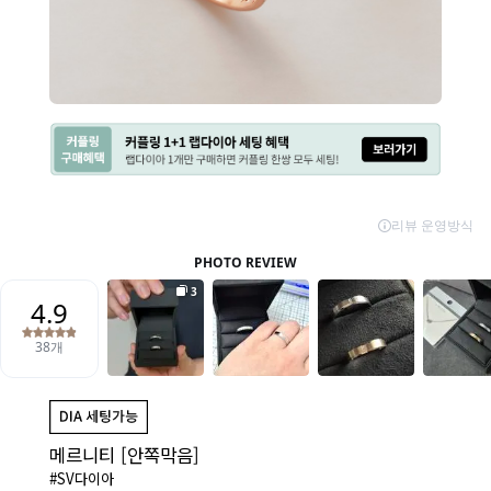
메르니티 [안쪽막음]
#SV다이아