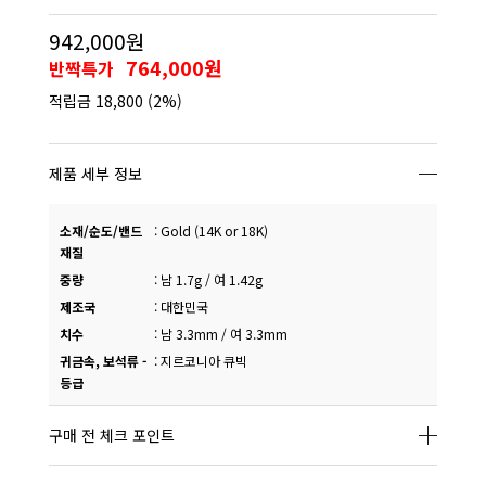
942,000원
764,000원
반짝특가
적립금
18,800
(2%)
제품 세부 정보
소재/순도/밴드
:
Gold (14K or 18K)
재질
중량
:
남 1.7g / 여 1.42g
제조국
:
대한민국
치수
:
남 3.3mm / 여 3.3mm
귀금속, 보석류 -
:
지르코니아 큐빅
등급
구매 전 체크 포인트