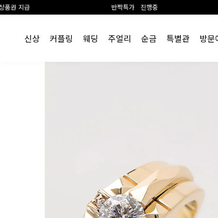
반짝특가 진행중
랩 
신상
커플링
웨딩
주얼리
순금
특별관
방문