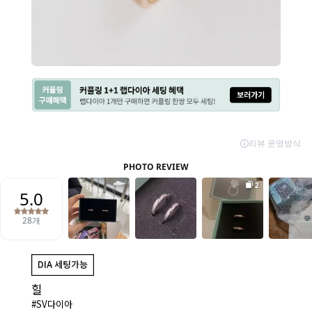
힐
#SV다이아