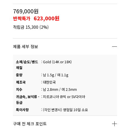
769,000원
623,000원
반짝특가
적립금
15,300
(2%)
제품 세부 정보
소재/순도/밴드
:
Gold (14K or 18K)
재질
중량
:
남 1.5g / 여 1.1g
제조국
:
대한민국
치수
:
남 2.8mm / 여 2.5mm
귀금속, 보석류 -
:
지르코니아 큐빅 or SV다이아
등급
특이사항
:
(각인 변경시) 영업일 10일 소요
구매 전 체크 포인트