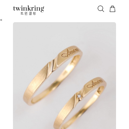
ALL
베스트
안쪽막음
가격대별
웨딩/다이아
가드링/반지
트윈클링
<