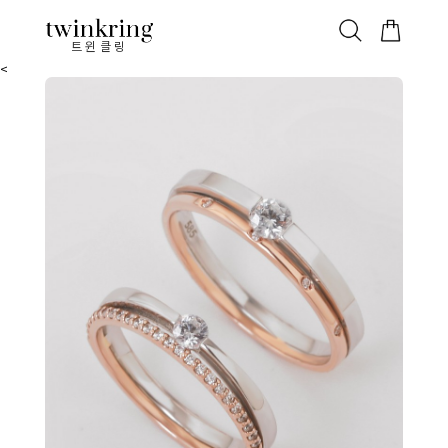
ALL
베스트
안쪽막음
가격대별
웨딩/다이아
가드링/반지
트윈클링
<