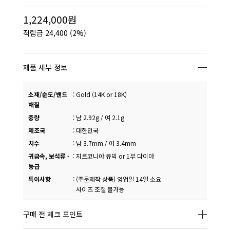
1,224,000원
적립금
24,400
(2%)
제품 세부 정보
소재/순도/밴드
:
Gold (14K or 18K)
재질
중량
:
남 2.92g / 여 2.1g
제조국
:
대한민국
치수
:
남 3.7mm / 여 3.4mm
귀금속, 보석류 -
:
지르코니아 큐빅 or 1부 다이아
등급
특이사항
:
(주문제작 상품) 영업일 14일 소요
사이즈 조절 불가능
구매 전 체크 포인트