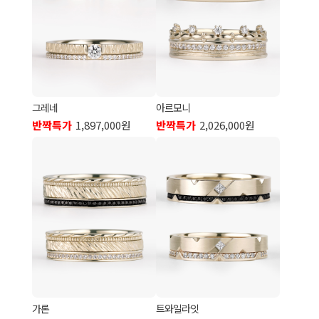
그레네
아르모니
반짝특가
1,897,000원
반짝특가
2,026,000원
가론
트와일라잇